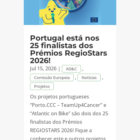
Portugal está nos
25 finalistas dos
Prémios RegioStars
2026!
Jul 15, 2026
|
,
AD&C
,
,
Comissão Europeia
Notícias
Projetos
Os projetos portugueses
“Porto.CCC – TeamUp4Cancer” e
“Atlantic on Bike” são dois dos 25
finalistas dos Prémios
REGIOSTARS 2026! Fique a
conhecer este e outros projetos