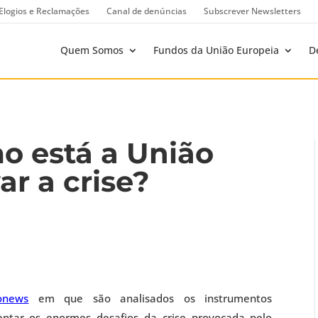
Elogios e Reclamações
Canal de denúncias
Subscrever Newsletters
Quem Somos
Fundos da União Europeia
D
o está a União
ar a crise?
ronews
em que são analisados os instrumentos
ntar os enormes desafios da crise provocada pelo