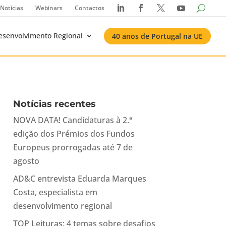
Notícias
Webinars
Contactos




esenvolvimento Regional
40 anos de Portugal na UE
Notícias recentes
NOVA DATA! Candidaturas à 2.ª
edição dos Prémios dos Fundos
Europeus prorrogadas até 7 de
agosto
AD&C entrevista Eduarda Marques
Costa, especialista em
desenvolvimento regional
TOP Leituras: 4 temas sobre desafios