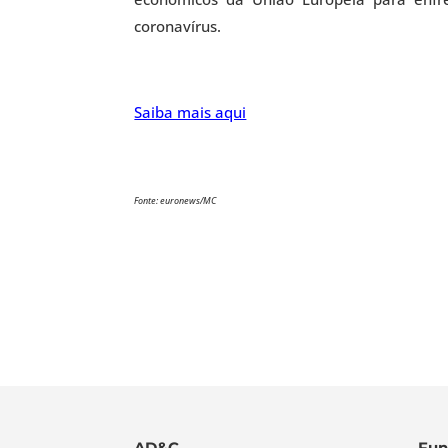
coronavírus.
Saiba mais aqui
Fonte: euronews/MC
AD&C
Fun