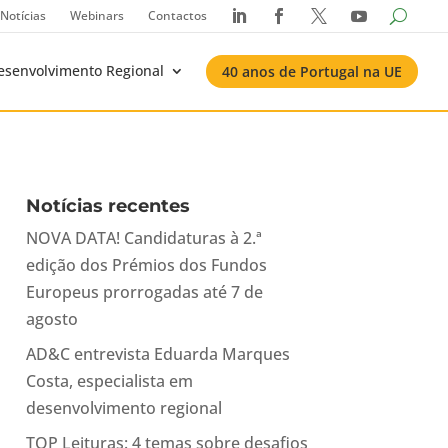
Notícias
Webinars
Contactos




esenvolvimento Regional
40 anos de Portugal na UE
Notícias recentes
NOVA DATA! Candidaturas à 2.ª
edição dos Prémios dos Fundos
Europeus prorrogadas até 7 de
agosto
AD&C entrevista Eduarda Marques
Costa, especialista em
desenvolvimento regional
TOP Leituras: 4 temas sobre desafios