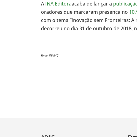
A
INA Editora
acaba de lançar a
publicação
oradores que marcaram presença no
10.
com o tema “Inovação sem Fronteiras: A r
decorreu no dia 31 de outubro de 2018, 
Fonte: INA/MC
AD&C
Fun