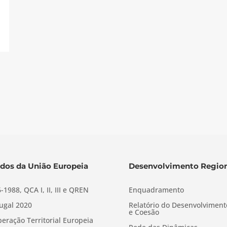
dos da União Europeia
Desenvolvimento Region
-1988, QCA I, II, III e QREN
Enquadramento
ugal 2020
Relatório do Desenvolviment
e Coesão
eração Territorial Europeia