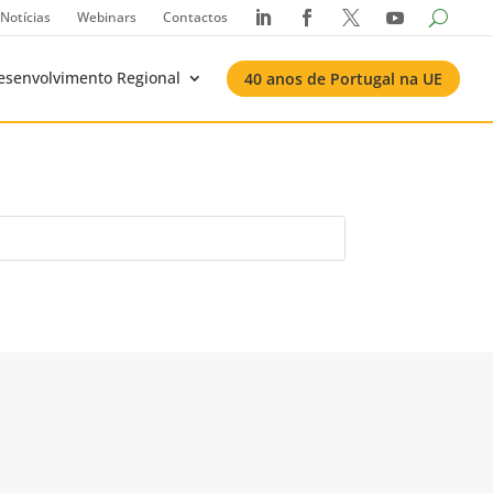
Notícias
Webinars
Contactos




esenvolvimento Regional
40 anos de Portugal na UE