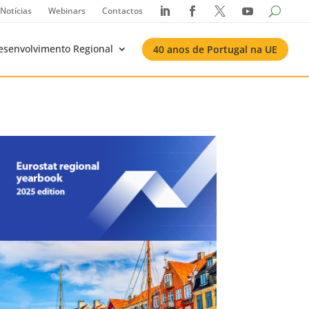
Notícias
Webinars
Contactos




esenvolvimento Regional
40 anos de Portugal na UE