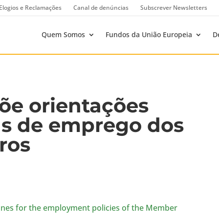
Elogios e Reclamações
Canal de denúncias
Subscrever Newsletters
Quem Somos
Fundos da União Europeia
D
õe orientações
cas de emprego dos
ros
lines for the employment policies of the Member