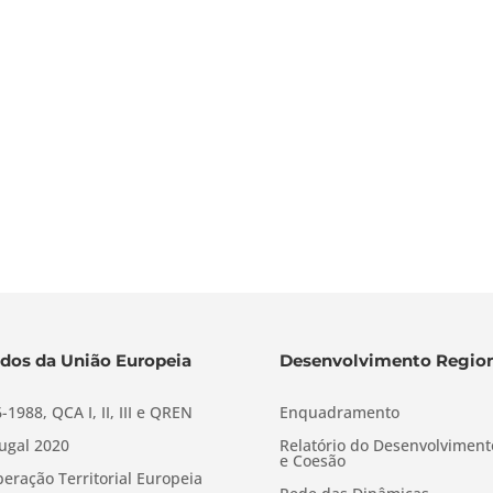
dos da União Europeia
Desenvolvimento Region
-1988, QCA I, II, III e QREN
Enquadramento
ugal 2020
Relatório do Desenvolviment
e Coesão
eração Territorial Europeia