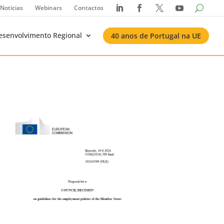
Notícias
Webinars
Contactos




esenvolvimento Regional
40 anos de Portugal na UE