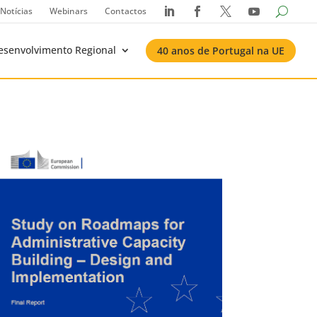
Notícias
Webinars
Contactos




esenvolvimento Regional
40 anos de Portugal na UE