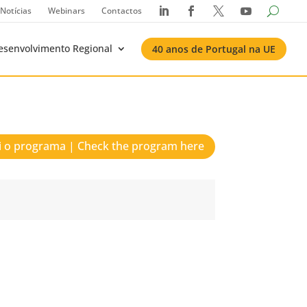
Notícias
Webinars
Contactos




esenvolvimento Regional
40 anos de Portugal na UE
i o programa | Check the program here