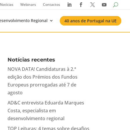
Notícias
Webinars
Contactos




esenvolvimento Regional
40 anos de Portugal na UE
Notícias recentes
NOVA DATA! Candidaturas à 2.ª
edição dos Prémios dos Fundos
Europeus prorrogadas até 7 de
agosto
AD&C entrevista Eduarda Marques
Costa, especialista em
desenvolvimento regional
TOP Leituras: 4 temas sobre desafios