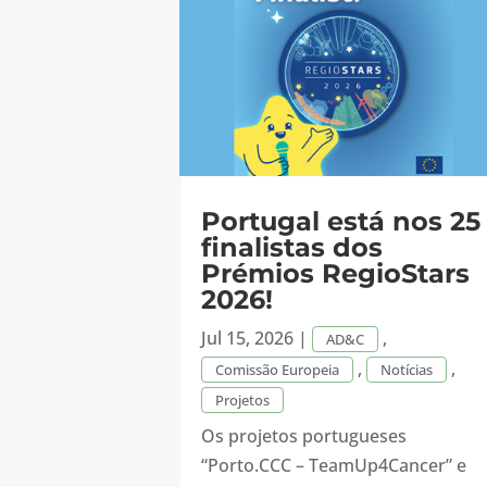
Portugal está nos 25
finalistas dos
Prémios RegioStars
2026!
Jul 15, 2026
|
,
AD&C
,
,
Comissão Europeia
Notícias
Projetos
Os projetos portugueses
“Porto.CCC – TeamUp4Cancer” e