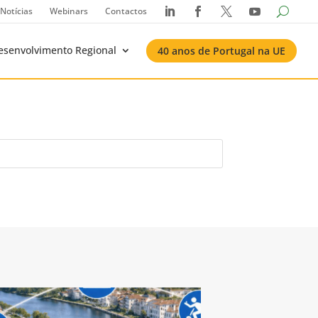
Notícias
Webinars
Contactos




esenvolvimento Regional
40 anos de Portugal na UE