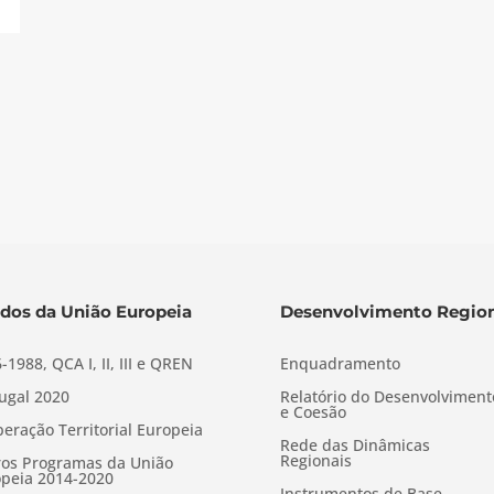
dos da União Europeia
Desenvolvimento Region
-1988, QCA I, II, III e QREN
Enquadramento
ugal 2020
Relatório do Desenvolviment
e Coesão
eração Territorial Europeia
Rede das Dinâmicas
Regionais
os Programas da União
peia 2014-2020
Instrumentos de Base