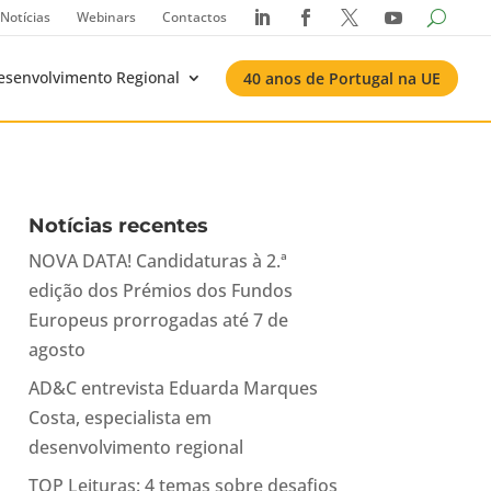
Notícias
Webinars
Contactos




esenvolvimento Regional
40 anos de Portugal na UE
Notícias recentes
NOVA DATA! Candidaturas à 2.ª
edição dos Prémios dos Fundos
Europeus prorrogadas até 7 de
agosto
AD&C entrevista Eduarda Marques
Costa, especialista em
desenvolvimento regional
TOP Leituras: 4 temas sobre desafios