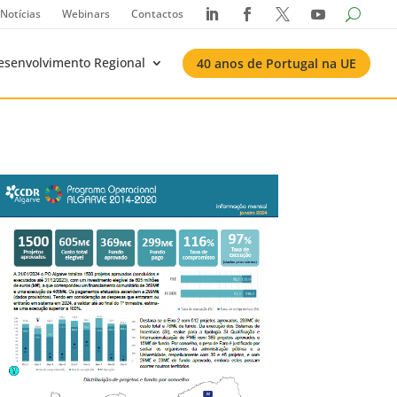
Notícias
Webinars
Contactos




esenvolvimento Regional
40 anos de Portugal na UE