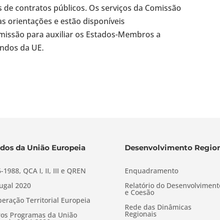
 de contratos públicos. Os serviços da Comissão
s orientações e estão disponíveis
missão para auxiliar os Estados-Membros a
undos da UE.
dos da União Europeia
Desenvolvimento Region
-1988, QCA I, II, III e QREN
Enquadramento
ugal 2020
Relatório do Desenvolviment
e Coesão
eração Territorial Europeia
Rede das Dinâmicas
Regionais
os Programas da União