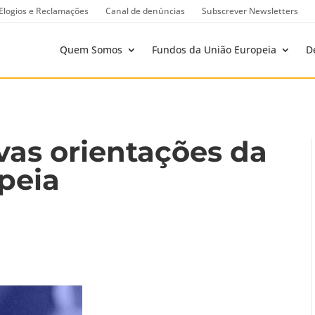
Elogios e Reclamações
Canal de denúncias
Subscrever Newsletters
Quem Somos
Fundos da União Europeia
D
as orientações da
peia