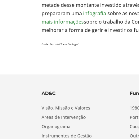
metade desse montante investido através
prepararam uma
infografia
sobre as nova
mais informações
sobre o trabalho da Co
melhorar a forma de gerir e investir os f
Fonte: Rep. da CE em Portugal
AD&C
Fun
Visão, Missão e Valores
1986
Áreas de Intervenção
Port
Organograma
Coop
Instrumentos de Gestão
Outr