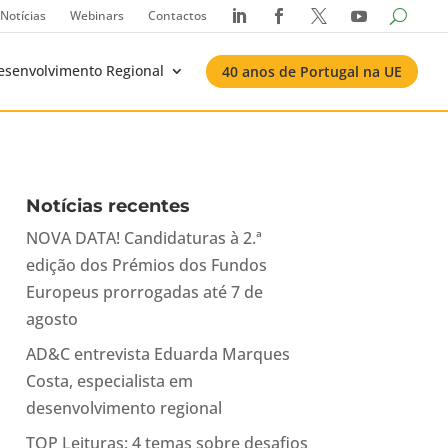
Notícias
Webinars
Contactos




esenvolvimento Regional
40 anos de Portugal na UE
Notícias recentes
NOVA DATA! Candidaturas à 2.ª
edição dos Prémios dos Fundos
Europeus prorrogadas até 7 de
agosto
AD&C entrevista Eduarda Marques
Costa, especialista em
desenvolvimento regional
TOP Leituras: 4 temas sobre desafios