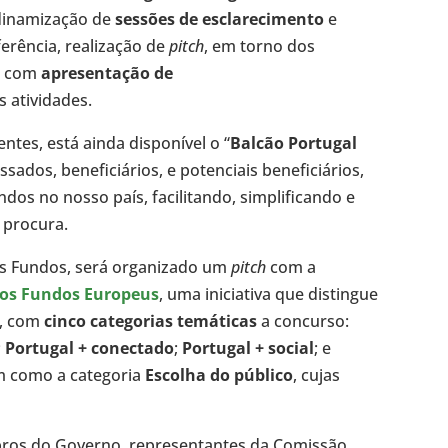
 dinamização de
sessões de esclarecimento
e
eferência, realização de
pitch
, em torno dos
a, com
apresentação de
 atividades.
ntes, está ainda disponível o “
Balcão Portugal
sados, beneficiários, e potenciais beneficiários,
dos no nosso país, facilitando, simplificando e
 procura.
dos Fundos, será organizado um
pitch
com a
os Fundos Europeus
, uma iniciativa que distingue
a, com
cinco categorias temáticas
a concurso:
;
Portugal + conectado
;
Portugal + social
; e
im como a categoria
Escolha do público
, cujas
ros do Governo, representantes da Comissão