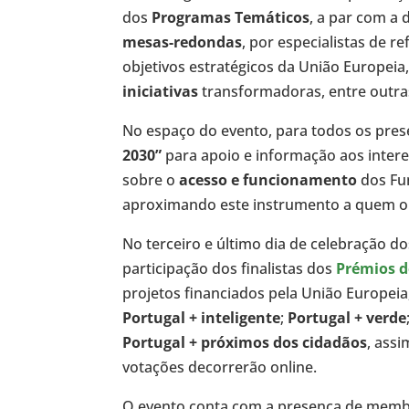
dos
Programas Temáticos
, a par com a
mesas-redondas
, por especialistas de r
objetivos estratégicos da União Europei
iniciativas
transformadoras, entre outras
No espaço do evento, para todos os prese
2030”
para apoio e informação aos interes
sobre o
acesso e funcionamento
dos Fun
aproximando este instrumento a quem o
No terceiro e último dia de celebração 
participação dos finalistas dos
Prémios d
projetos financiados pela União Europei
Portugal + inteligente
;
Portugal + verde
Portugal + próximos dos cidadãos
, ass
votações decorrerão online.
O evento conta com a presença de memb