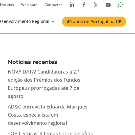
Notícias
Webinars
Contactos




esenvolvimento Regional
40 anos de Portugal na UE
Notícias recentes
NOVA DATA! Candidaturas à 2.ª
edição dos Prémios dos Fundos
Europeus prorrogadas até 7 de
agosto
AD&C entrevista Eduarda Marques
Costa, especialista em
desenvolvimento regional
TOP Leituras: 4 temas sobre desafios