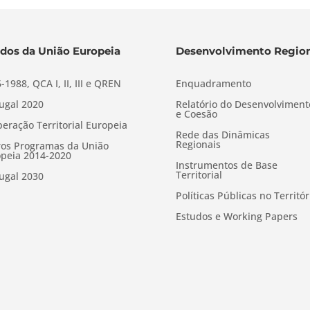
dos da União Europeia
Desenvolvimento Region
-1988, QCA I, II, III e QREN
Enquadramento
ugal 2020
Relatório do Desenvolviment
e Coesão
eração Territorial Europeia
Rede das Dinâmicas
Regionais
os Programas da União
peia 2014-2020
Instrumentos de Base
Territorial
ugal 2030
Políticas Públicas no Territór
Estudos e Working Papers