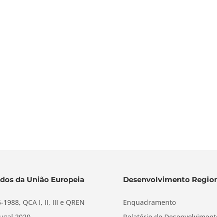
dos da União Europeia
Desenvolvimento Region
-1988, QCA I, II, III e QREN
Enquadramento
ugal 2020
Relatório do Desenvolviment