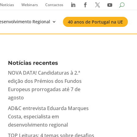
Notícias
Webinars
Contactos




esenvolvimento Regional
40 anos de Portugal na UE
Notícias recentes
NOVA DATA! Candidaturas à 2.ª
edição dos Prémios dos Fundos
Europeus prorrogadas até 7 de
agosto
AD&C entrevista Eduarda Marques
Costa, especialista em
desenvolvimento regional
TOP Leituras: 4 temas sobre desafios