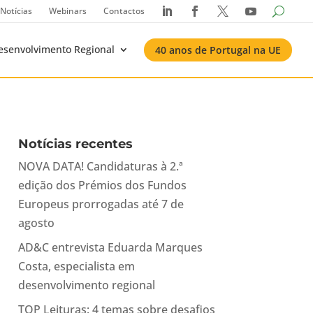
Notícias
Webinars
Contactos




esenvolvimento Regional
40 anos de Portugal na UE
Notícias recentes
NOVA DATA! Candidaturas à 2.ª
edição dos Prémios dos Fundos
Europeus prorrogadas até 7 de
agosto
AD&C entrevista Eduarda Marques
Costa, especialista em
desenvolvimento regional
TOP Leituras: 4 temas sobre desafios