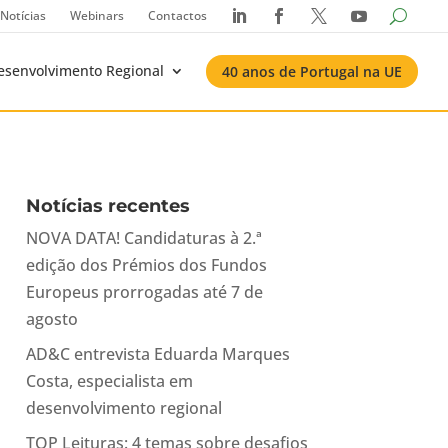
Notícias
Webinars
Contactos




esenvolvimento Regional
40 anos de Portugal na UE
Notícias recentes
NOVA DATA! Candidaturas à 2.ª
edição dos Prémios dos Fundos
Europeus prorrogadas até 7 de
agosto
AD&C entrevista Eduarda Marques
Costa, especialista em
desenvolvimento regional
TOP Leituras: 4 temas sobre desafios