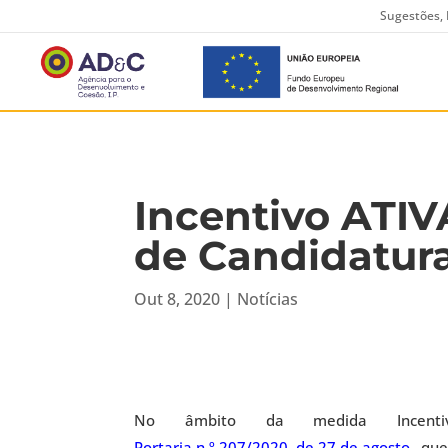
Sugestões, 
Incentivo ATIV
de Candidatur
Out 8, 2020
|
Notícias
No âmbito da medida Incenti
Portaria n.º 207/2020, de 27 de agosto
, qu