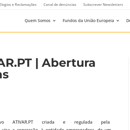
Elogios e Reclamações
Canal de denúncias
Subscrever Newsletters
Quem Somos
Fundos da União Europeia
D
AR.PT | Abertura
as
vo ATIVAR.PT criada e regulada pela
e visa a concessão, à entidade empregadora, de um