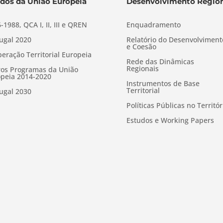
dos da União Europeia
Desenvolvimento Region
-1988, QCA I, II, III e QREN
Enquadramento
ugal 2020
Relatório do Desenvolviment
e Coesão
eração Territorial Europeia
Rede das Dinâmicas
Regionais
os Programas da União
peia 2014-2020
Instrumentos de Base
Territorial
ugal 2030
Políticas Públicas no Territór
Estudos e Working Papers