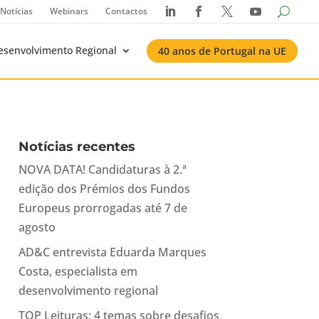
Notícias
Webinars
Contactos




esenvolvimento Regional
40 anos de Portugal na UE
Notícias recentes
NOVA DATA! Candidaturas à 2.ª
edição dos Prémios dos Fundos
Europeus prorrogadas até 7 de
agosto
AD&C entrevista Eduarda Marques
Costa, especialista em
desenvolvimento regional
TOP Leituras: 4 temas sobre desafios