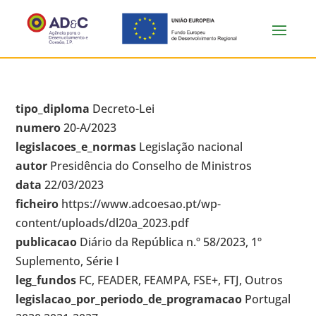
tipo_diploma
Decreto-Lei
numero
20-A/2023
legislacoes_e_normas
Legislação nacional
autor
Presidência do Conselho de Ministros
data
22/03/2023
ficheiro
https://www.adcoesao.pt/wp-
content/uploads/dl20a_2023.pdf
publicacao
Diário da República n.º 58/2023, 1º
Suplemento, Série I
leg_fundos
FC, FEADER, FEAMPA, FSE+, FTJ, Outros
legislacao_por_periodo_de_programacao
Portugal