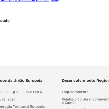
idade!
dos da União Europeia
Desenvolvimento Region
-1988, QCA I, II, III e QREN
Enquadramento
ugal 2020
Relatório do Desenvolviment
e Coesão
eração Territorial Europeia