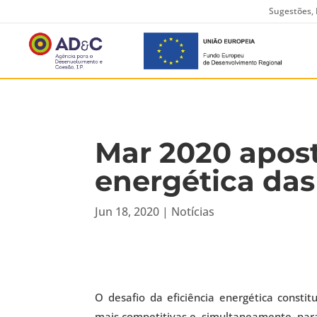
Sugestões, 
Mar 2020 apost
energética da
Jun 18, 2020
|
Notícias
O desafio da eficiência energética const
mais competitivas e, simultaneamente, para