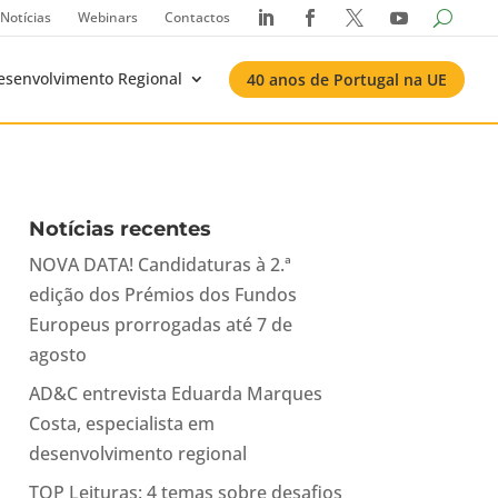
Notícias
Webinars
Contactos




esenvolvimento Regional
40 anos de Portugal na UE
Notícias recentes
NOVA DATA! Candidaturas à 2.ª
edição dos Prémios dos Fundos
Europeus prorrogadas até 7 de
agosto
AD&C entrevista Eduarda Marques
Costa, especialista em
desenvolvimento regional
TOP Leituras: 4 temas sobre desafios