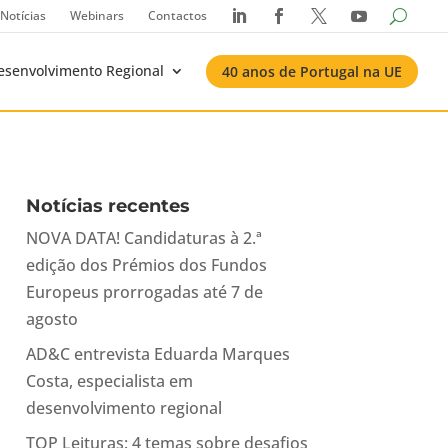
Notícias
Webinars
Contactos




esenvolvimento Regional
40 anos de Portugal na UE
Notícias recentes
NOVA DATA! Candidaturas à 2.ª
edição dos Prémios dos Fundos
Europeus prorrogadas até 7 de
agosto
AD&C entrevista Eduarda Marques
Costa, especialista em
desenvolvimento regional
TOP Leituras: 4 temas sobre desafios