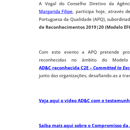
A Vogal do Conselho Diretivo da Agênc
Margarida Filipe
, participa hoje, através 
Portuguesa da Qualidade (APQ), subordinad
de Reconhecimentos 2019|20 (Modelo EF
Com este evento a APQ pretende prom
reconhecidas no âmbito do Model
AD&C reconhecida C2E –
Committed to Exc
junto das organizações, desafiando-as a tr
Veja aqui o vídeo AD&C com o testemunho
Saiba mais aqui sobre o Compromisso da