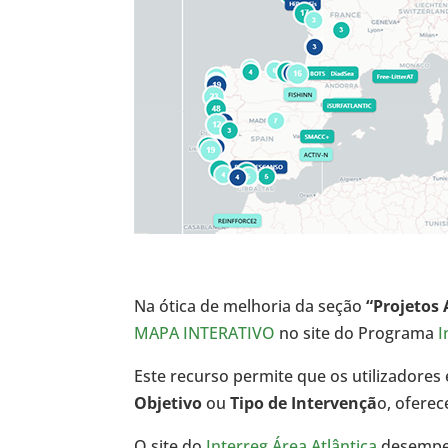
Na ótica de melhoria da seção
“Projetos
MAPA INTERATIVO
no site do Programa
I
Este recurso permite que os utilizadores
Objetivo
ou
Tipo de Intervençã
o, ofere
O site do
Interreg Área Atlântica
desempe