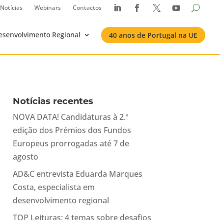
Notícias
Webinars
Contactos




esenvolvimento Regional
40 anos de Portugal na UE
Notícias recentes
NOVA DATA! Candidaturas à 2.ª
edição dos Prémios dos Fundos
Europeus prorrogadas até 7 de
agosto
AD&C entrevista Eduarda Marques
Costa, especialista em
desenvolvimento regional
TOP Leituras: 4 temas sobre desafios