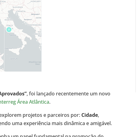
 Aprovados”
, foi lançado recentemente um novo
nterreg Área Atlântica
.
 explorem projetos e parceiros por:
Cidade
,
cendo uma experiência mais dinâmica e amigável.
nha um papel fundamental na promoção do