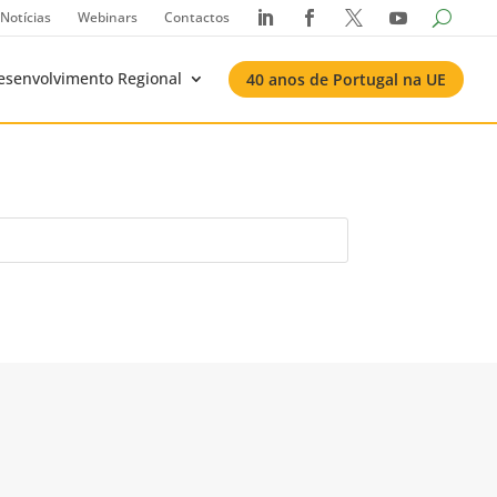
Notícias
Webinars
Contactos




esenvolvimento Regional
40 anos de Portugal na UE