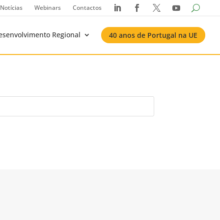
Notícias
Webinars
Contactos




esenvolvimento Regional
40 anos de Portugal na UE