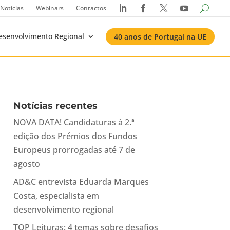
Notícias
Webinars
Contactos




esenvolvimento Regional
40 anos de Portugal na UE
Notícias recentes
NOVA DATA! Candidaturas à 2.ª
edição dos Prémios dos Fundos
Europeus prorrogadas até 7 de
agosto
AD&C entrevista Eduarda Marques
Costa, especialista em
desenvolvimento regional
TOP Leituras: 4 temas sobre desafios