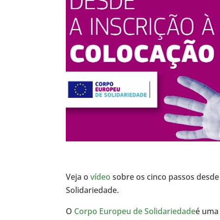
Veja o
vídeo
sobre os cinco passos desde
Solidariedade.
O
Corpo Europeu de Solidariedade
é uma 