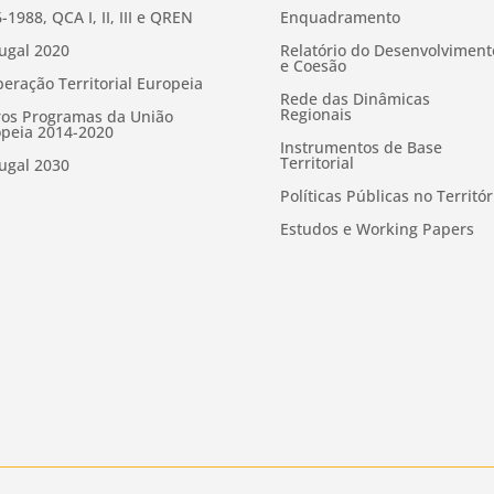
-1988, QCA I, II, III e QREN
Enquadramento
ugal 2020
Relatório do Desenvolviment
e Coesão
eração Territorial Europeia
Rede das Dinâmicas
Regionais
os Programas da União
peia 2014-2020
Instrumentos de Base
Territorial
ugal 2030
Políticas Públicas no Territór
Estudos e Working Papers