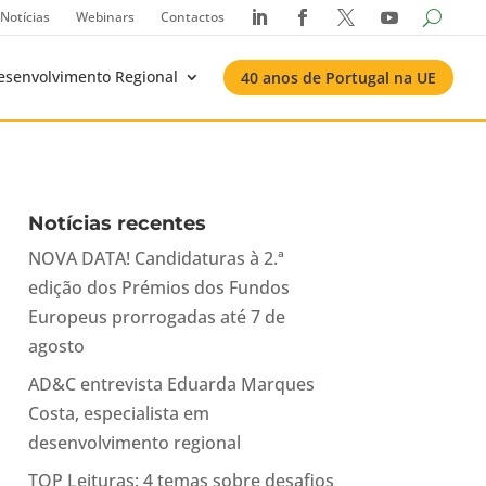
Notícias
Webinars
Contactos




esenvolvimento Regional
40 anos de Portugal na UE
Notícias recentes
NOVA DATA! Candidaturas à 2.ª
edição dos Prémios dos Fundos
Europeus prorrogadas até 7 de
agosto
AD&C entrevista Eduarda Marques
Costa, especialista em
desenvolvimento regional
TOP Leituras: 4 temas sobre desafios