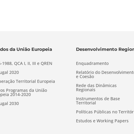
dos da União Europeia
Desenvolvimento Region
-1988, QCA I, II, III e QREN
Enquadramento
ugal 2020
Relatório do Desenvolviment
e Coesão
eração Territorial Europeia
Rede das Dinâmicas
Regionais
os Programas da União
peia 2014-2020
Instrumentos de Base
Territorial
ugal 2030
Políticas Públicas no Territór
Estudos e Working Papers