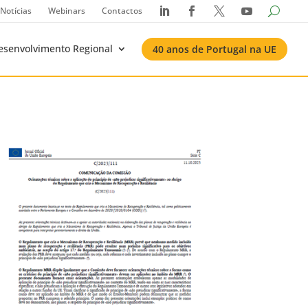
Notícias
Webinars
Contactos




esenvolvimento Regional
40 anos de Portugal na UE