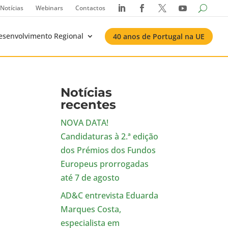
Notícias
Webinars
Contactos




esenvolvimento Regional
40 anos de Portugal na UE
Notícias
recentes
NOVA DATA!
Candidaturas à 2.ª edição
dos Prémios dos Fundos
Europeus prorrogadas
até 7 de agosto
AD&C entrevista Eduarda
Marques Costa,
especialista em