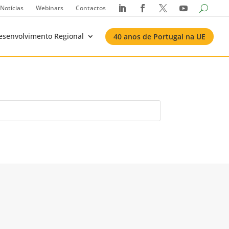
Notícias
Webinars
Contactos




esenvolvimento Regional
40 anos de Portugal na UE