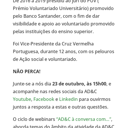
De 2016 a 2019 presidiu ao júri do PUV (
Prémio Voluntariado Universitário) promovido
pelo Banco Santander, com o fim de dar
visibilidade e apoio ao voluntariado promovido
pelas instituições do ensino superior.
Foi Vice-Presidente da Cruz Vermelha
Portuguesa, durante 12 anos, com os pelouros
de Ação social e voluntariado.
NÃO PERCA!
Junte-se a nós dia
23 de outubro, às 15h00
, e
acompanhe nas redes sociais da AD&C
Youtube
,
Facebook
e
Linkedin
para ouvirmos
juntos a resposta a estas e outras questões.
O ciclo de webinars
“AD&C à conversa com…”
,
aborda temas do âmbito da atividade da AD&C