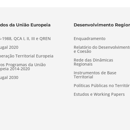
dos da União Europeia
Desenvolvimento Region
-1988, QCA I, II, III e QREN
Enquadramento
ugal 2020
Relatório do Desenvolviment
e Coesão
eração Territorial Europeia
Rede das Dinâmicas
Regionais
os Programas da União
peia 2014-2020
Instrumentos de Base
Territorial
ugal 2030
Políticas Públicas no Territór
Estudos e Working Papers