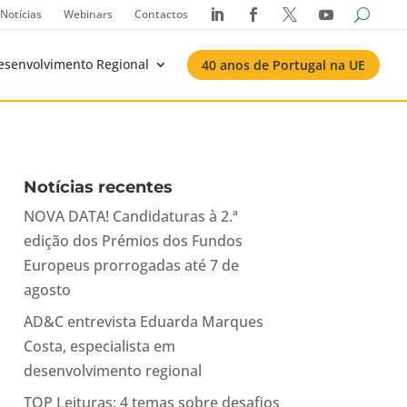
Notícias
Webinars
Contactos




esenvolvimento Regional
40 anos de Portugal na UE
Notícias recentes
NOVA DATA! Candidaturas à 2.ª
edição dos Prémios dos Fundos
Europeus prorrogadas até 7 de
agosto
AD&C entrevista Eduarda Marques
Costa, especialista em
desenvolvimento regional
TOP Leituras: 4 temas sobre desafios