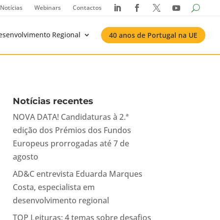
Notícias
Webinars
Contactos




esenvolvimento Regional
40 anos de Portugal na UE
Notícias recentes
NOVA DATA! Candidaturas à 2.ª
edição dos Prémios dos Fundos
Europeus prorrogadas até 7 de
agosto
AD&C entrevista Eduarda Marques
Costa, especialista em
desenvolvimento regional
TOP Leituras: 4 temas sobre desafios