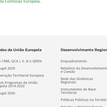
da Comissão Europeia
.
dos da União Europeia
Desenvolvimento Region
-1988, QCA I, II, III e QREN
Enquadramento
ugal 2020
Relatório do Desenvolviment
e Coesão
eração Territorial Europeia
Rede das Dinâmicas
Regionais
os Programas da União
peia 2014-2020
Instrumentos de Base
Territorial
ugal 2030
Políticas Públicas no Territór
Estudos e Working Papers