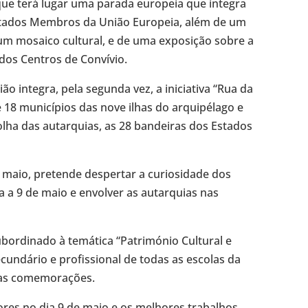
que terá lugar uma parada europeia que integra
Estados Membros da União Europeia, além de um
m mosaico cultural, e de uma exposição sobre a
 dos Centros de Convívio.
 integra, pela segunda vez, a iniciativa “Rua da
 18 municípios das nove ilhas do arquipélago e
lha das autarquias, as 28 bandeiras dos Estados
de maio, pretende despertar a curiosidade dos
a a 9 de maio e envolver as autarquias nas
ubordinado à temática “Património Cultural e
cundário e profissional de todas as escolas da
 das comemorações.
ores no dia 9 de maio e os melhores trabalhos