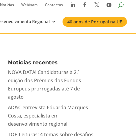
Notícias
Webinars
Contactos




esenvolvimento Regional
40 anos de Portugal na UE
Notícias recentes
NOVA DATA! Candidaturas à 2.ª
edição dos Prémios dos Fundos
Europeus prorrogadas até 7 de
agosto
AD&C entrevista Eduarda Marques
Costa, especialista em
desenvolvimento regional
TOP Leituras: 4 temas sobre desafios