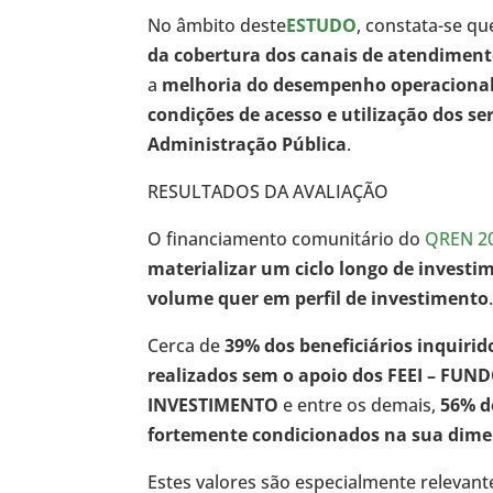
No âmbito deste
ESTUDO
, constata-se q
da cobertura dos canais de atendimen
a
melhoria do desempenho operacional 
condições de acesso e utilização dos ser
Administração Pública
.
RESULTADOS DA AVALIAÇÃO
O financiamento comunitário do
QREN 2
materializar um ciclo longo de invest
volume quer em perfil de investimento
Cerca de
39% dos beneficiários inquirid
realizados sem o apoio dos FEEI – FU
INVESTIMENTO
e entre os demais,
56% d
fortemente condicionados na sua dimen
Estes valores são especialmente releva