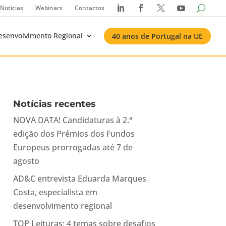
Notícias
Webinars
Contactos




esenvolvimento Regional
40 anos de Portugal na UE
Notícias recentes
NOVA DATA! Candidaturas à 2.ª
edição dos Prémios dos Fundos
Europeus prorrogadas até 7 de
agosto
AD&C entrevista Eduarda Marques
Costa, especialista em
desenvolvimento regional
TOP Leituras: 4 temas sobre desafios