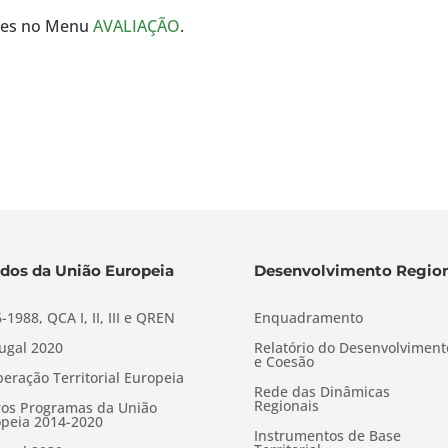
ntes no Menu
AVALIAÇÃO
.
dos da União Europeia
Desenvolvimento Region
-1988, QCA I, II, III e QREN
Enquadramento
ugal 2020
Relatório do Desenvolviment
e Coesão
eração Territorial Europeia
Rede das Dinâmicas
Regionais
os Programas da União
peia 2014-2020
Instrumentos de Base