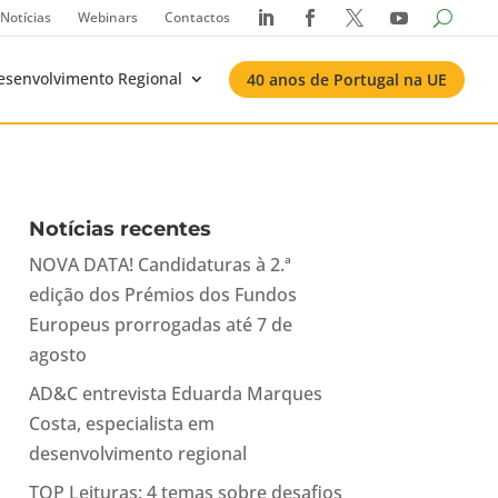
Notícias
Webinars
Contactos




esenvolvimento Regional
40 anos de Portugal na UE
Notícias recentes
NOVA DATA! Candidaturas à 2.ª
edição dos Prémios dos Fundos
Europeus prorrogadas até 7 de
agosto
AD&C entrevista Eduarda Marques
Costa, especialista em
desenvolvimento regional
TOP Leituras: 4 temas sobre desafios