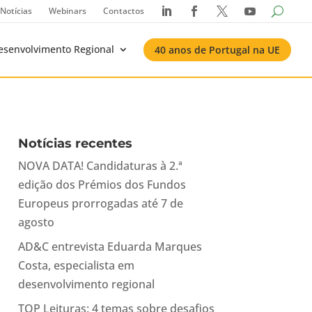
Notícias
Webinars
Contactos




esenvolvimento Regional
40 anos de Portugal na UE
Notícias recentes
NOVA DATA! Candidaturas à 2.ª
edição dos Prémios dos Fundos
Europeus prorrogadas até 7 de
agosto
AD&C entrevista Eduarda Marques
Costa, especialista em
desenvolvimento regional
TOP Leituras: 4 temas sobre desafios