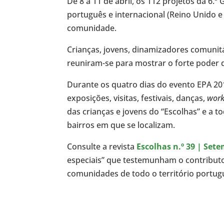
De 8 a 11 de abril, os 112 projetos da 6.ª
português e internacional (Reino Unido 
comunidade.
Crianças, jovens, dinamizadores comunit
reuniram-se para mostrar o forte poder d
Durante os quatro dias do evento EPA 201
exposições, visitas, festivais, danças,
wor
das crianças e jovens do “Escolhas” e a t
bairros em que se localizam.
Consulte a revista
Escolhas n.º 39 | Set
especiais” que testemunham o contribut
comunidades de todo o território portugu