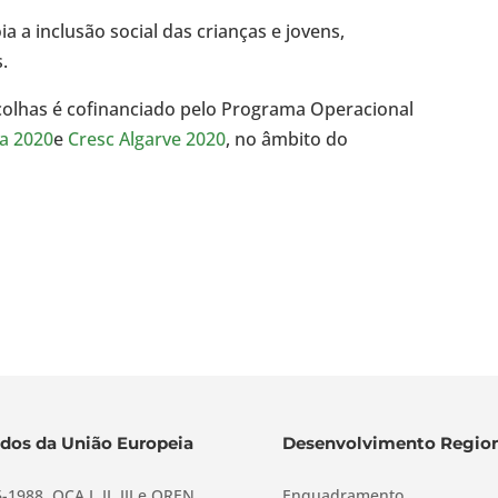
ia a inclusão social das crianças e jovens,
.
scolhas é cofinanciado pelo Programa Operacional
a 2020
e
Cresc Algarve 2020
, no âmbito do
dos da União Europeia
Desenvolvimento Region
-1988, QCA I, II, III e QREN
Enquadramento