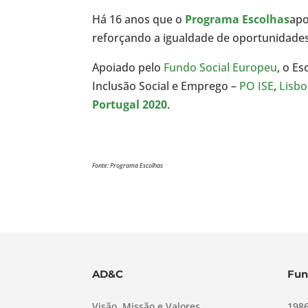
Há 16 anos que o
Programa Escolhas
apo
reforçando a igualdade de oportunidades
Apoiado pelo
Fundo Social Europeu
, o E
Inclusão Social e Emprego –
PO ISE
,
Lisbo
Portugal 2020
.
Fonte: Programa Escolhas
AD&C
Fun
Visão, Missão e Valores
1986