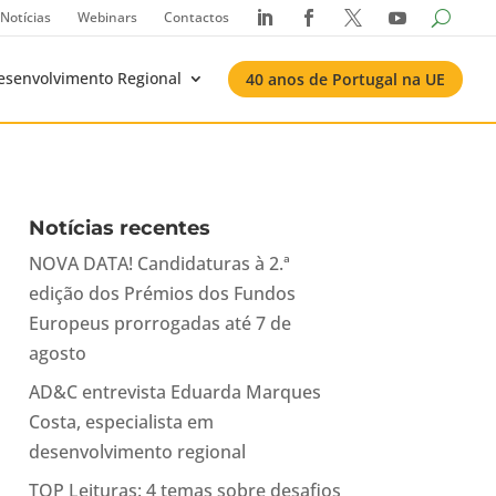
Notícias
Webinars
Contactos




esenvolvimento Regional
40 anos de Portugal na UE
Notícias recentes
NOVA DATA! Candidaturas à 2.ª
edição dos Prémios dos Fundos
Europeus prorrogadas até 7 de
agosto
AD&C entrevista Eduarda Marques
Costa, especialista em
desenvolvimento regional
TOP Leituras: 4 temas sobre desafios