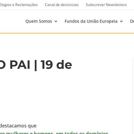
Elogios e Reclamações
Canal de denúncias
Subscrever Newsletters
Quem Somos
Fundos da União Europeia
D
 PAI | 19 de
, destacamos que
ntre mulheres e homens, em todos os domínios