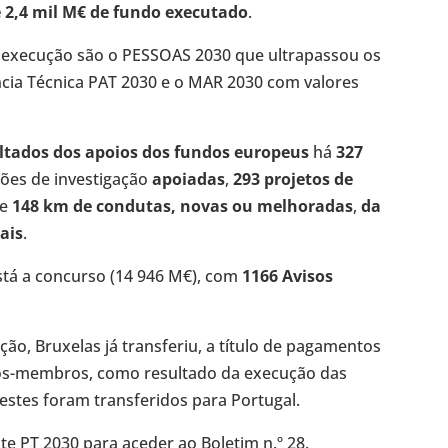
 2,4 mil M€ de fundo executado
.
 execução são o PESSOAS 2030 que ultrapassou os
cia Técnica PAT 2030 e o MAR 2030 com valores
ltados dos apoios dos fundos europeus
há
327
ões de investigação
apoiadas
,
293 projetos de
 e
148 km de condutas, novas ou melhoradas
,
da
ais
.
tá a concurso (14 946 M€), com
1166 Avisos
ão, Bruxelas já transferiu, a título de pagamentos
dos-membros, como resultado da execução das
estes foram transferidos para Portugal.
e PT 2030 para aceder ao Boletim n.º 28.