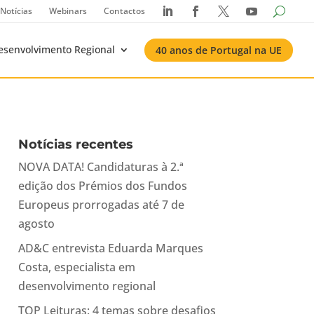
Notícias
Webinars
Contactos




esenvolvimento Regional
40 anos de Portugal na UE
Notícias recentes
NOVA DATA! Candidaturas à 2.ª
edição dos Prémios dos Fundos
Europeus prorrogadas até 7 de
agosto
AD&C entrevista Eduarda Marques
Costa, especialista em
desenvolvimento regional
TOP Leituras: 4 temas sobre desafios