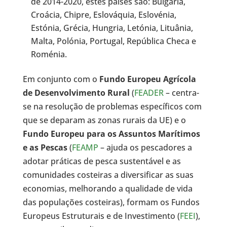
de 2014-2020, estes países são: Bulgária,
Croácia, Chipre, Eslováquia, Eslovénia,
Estónia, Grécia, Hungria, Letónia, Lituânia,
Malta, Polónia, Portugal, República Checa e
Roménia.
Em conjunto com o
Fundo Europeu Agrícola
de Desenvolvimento Rural
(
FEADER
– centra-
se na resolução de problemas específicos com
que se deparam as zonas rurais da UE) e o
Fundo Europeu para os Assuntos Marítimos
e as Pescas
(
FEAMP
– ajuda os pescadores a
adotar práticas de pesca sustentável e as
comunidades costeiras a diversificar as suas
economias, melhorando a qualidade de vida
das populações costeiras), formam os Fundos
Europeus Estruturais e de Investimento (
FEEI
),