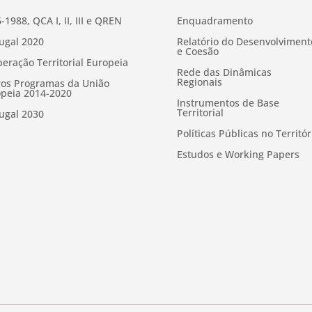
-1988, QCA I, II, III e QREN
Enquadramento
ugal 2020
Relatório do Desenvolviment
e Coesão
eração Territorial Europeia
Rede das Dinâmicas
Regionais
os Programas da União
peia 2014-2020
Instrumentos de Base
Territorial
ugal 2030
Políticas Públicas no Territór
Estudos e Working Papers