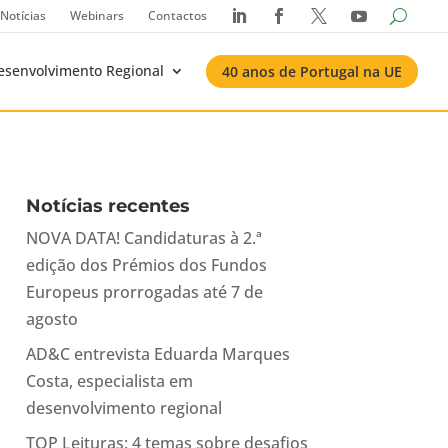
Notícias
Webinars
Contactos




esenvolvimento Regional
40 anos de Portugal na UE
Notícias recentes
NOVA DATA! Candidaturas à 2.ª
edição dos Prémios dos Fundos
Europeus prorrogadas até 7 de
agosto
AD&C entrevista Eduarda Marques
Costa, especialista em
desenvolvimento regional
TOP Leituras: 4 temas sobre desafios