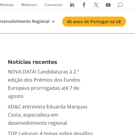
Notícias
Webinars
Contactos




esenvolvimento Regional
40 anos de Portugal na UE
Notícias recentes
NOVA DATA! Candidaturas à 2.ª
edição dos Prémios dos Fundos
Europeus prorrogadas até 7 de
agosto
AD&C entrevista Eduarda Marques
Costa, especialista em
desenvolvimento regional
TOP Leituras: 4 temas sobre desafios