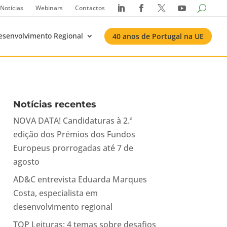
Notícias
Webinars
Contactos




esenvolvimento Regional
40 anos de Portugal na UE
Notícias recentes
NOVA DATA! Candidaturas à 2.ª
edição dos Prémios dos Fundos
Europeus prorrogadas até 7 de
agosto
AD&C entrevista Eduarda Marques
Costa, especialista em
desenvolvimento regional
TOP Leituras: 4 temas sobre desafios