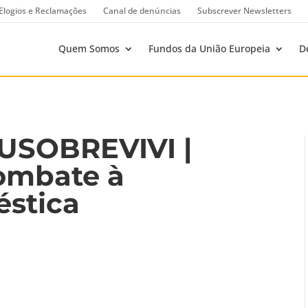
Elogios e Reclamações
Canal de denúncias
Subscrever Newsletters
Quem Somos
Fundos da União Europeia
D
USOBREVIVI |
ombate à
éstica