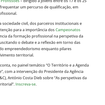
 Profissões
– dirigido a jovens entre os 17 e os 25
frequentar um percurso de qualificação, em
fissional.
sociedade civil, dos parceiros institucionais e
atenção para a importância dos
Campeonatos
cia da formação profissional na perspetiva da
 suscitando o debate e a reflexão em torno das
e do empreendedorismo enquanto pilares
vimento territorial.
 conta, no painel temático “O Território e a Agenda
”, com a intervenção do Presidente da Agência
&C), António Costa Dieb sobre “As perspetivas da
itorial”.
Inscreva-se
.