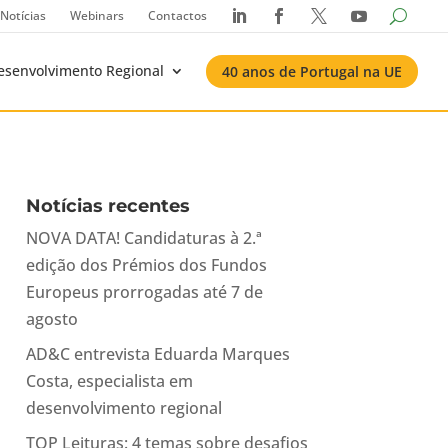
Notícias
Webinars
Contactos




esenvolvimento Regional
40 anos de Portugal na UE
Notícias recentes
NOVA DATA! Candidaturas à 2.ª
edição dos Prémios dos Fundos
Europeus prorrogadas até 7 de
agosto
AD&C entrevista Eduarda Marques
Costa, especialista em
desenvolvimento regional
TOP Leituras: 4 temas sobre desafios