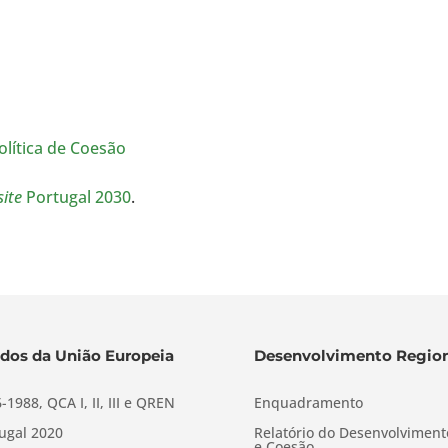
olítica de Coesão
ite
Portugal 2030
.
dos da União Europeia
Desenvolvimento Region
-1988, QCA I, II, III e QREN
Enquadramento
ugal 2020
Relatório do Desenvolviment
e Coesão