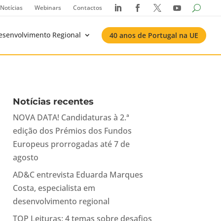
Notícias
Webinars
Contactos




esenvolvimento Regional
40 anos de Portugal na UE
Notícias recentes
NOVA DATA! Candidaturas à 2.ª
edição dos Prémios dos Fundos
Europeus prorrogadas até 7 de
agosto
AD&C entrevista Eduarda Marques
Costa, especialista em
desenvolvimento regional
TOP Leituras: 4 temas sobre desafios