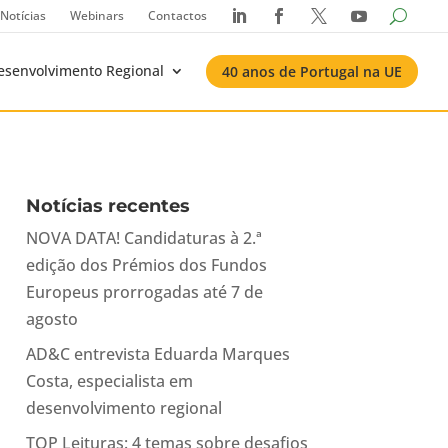
Notícias
Webinars
Contactos




esenvolvimento Regional
40 anos de Portugal na UE
Notícias recentes
NOVA DATA! Candidaturas à 2.ª
edição dos Prémios dos Fundos
Europeus prorrogadas até 7 de
agosto
AD&C entrevista Eduarda Marques
Costa, especialista em
desenvolvimento regional
TOP Leituras: 4 temas sobre desafios