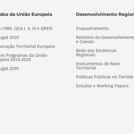
dos da União Europeia
Desenvolvimento Region
-1988, QCA I, II, III e QREN
Enquadramento
ugal 2020
Relatório do Desenvolviment
e Coesão
eração Territorial Europeia
Rede das Dinâmicas
Regionais
os Programas da União
peia 2014-2020
Instrumentos de Base
Territorial
ugal 2030
Políticas Públicas no Territór
Estudos e Working Papers