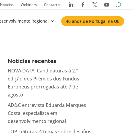
Notícias
Webinars
Contactos




esenvolvimento Regional
40 anos de Portugal na UE
Notícias recentes
NOVA DATA! Candidaturas à 2.ª
edição dos Prémios dos Fundos
Europeus prorrogadas até 7 de
agosto
AD&C entrevista Eduarda Marques
Costa, especialista em
desenvolvimento regional
TOP Leituras: 4 temas sobre desafios