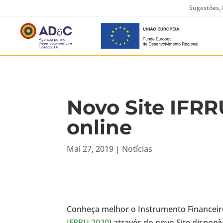
Sugestões, 
Novo Site IFRR
online
Mai 27, 2019
|
Notícias
Conheça melhor o Instrumento Financeiro 
IFRRU 2020
) através do novo Site dispon