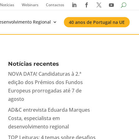
Notícias
Webinars
Contactos




esenvolvimento Regional
40 anos de Portugal na UE
Notícias recentes
NOVA DATA! Candidaturas à 2.ª
edição dos Prémios dos Fundos
Europeus prorrogadas até 7 de
agosto
AD&C entrevista Eduarda Marques
Costa, especialista em
desenvolvimento regional
TOP Leituras: 4 temas sobre desafios