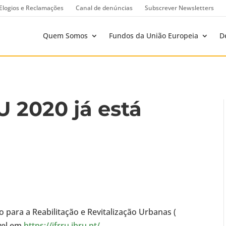
Elogios e Reclamações
Canal de denúncias
Subscrever Newsletters
Quem Somos
Fundos da União Europeia
D
U 2020 já está
para a Reabilitação e Revitalização Urbanas (
ível em
https://ifrru.ihru.pt/