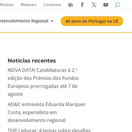
Notícias
Webinars
Contactos




esenvolvimento Regional
40 anos de Portugal na UE
Notícias recentes
NOVA DATA! Candidaturas à 2.ª
edição dos Prémios dos Fundos
Europeus prorrogadas até 7 de
agosto
AD&C entrevista Eduarda Marques
Costa, especialista em
desenvolvimento regional
TOP Leituras: 4 temas sobre desafios