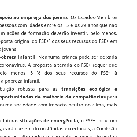
 apoio ao emprego dos jovens
. Os Estados-Membros
essoas com idades entre os 15 e os 29 anos que não
m ações de formação deverão investir, pelo menos,
posta original do FSE+) dos seus recursos do FSE+ em
 jovens.
obreza infantil
. Nenhuma criança pode ser deixada
coronavírus. A proposta alterada do FSE+ requer que
pelo menos, 5 % dos seus recursos do FSE+ à
 pobreza infantil.
ibuição robusta para as
transições ecológica e
oportunidades de melhoria de competências
para
 numa sociedade com impacto neutro no clima, mais
a futuras
situações de emergência
, o FSE+ inclui um
gurará que em circunstâncias excecionais, a Comissão
 eventos, alterando rapidamente as regras de gestão