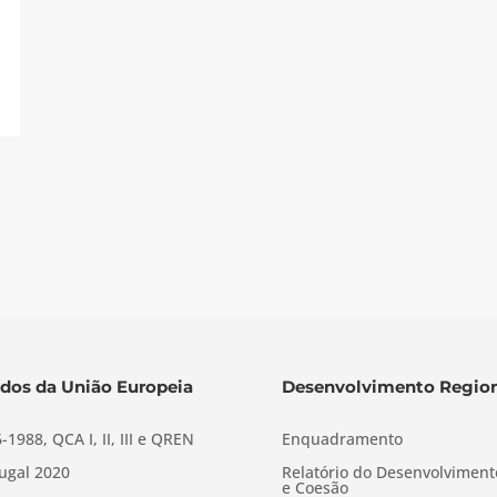
dos da União Europeia
Desenvolvimento Region
-1988, QCA I, II, III e QREN
Enquadramento
ugal 2020
Relatório do Desenvolviment
e Coesão