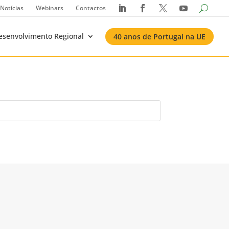
Notícias
Webinars
Contactos




esenvolvimento Regional
40 anos de Portugal na UE